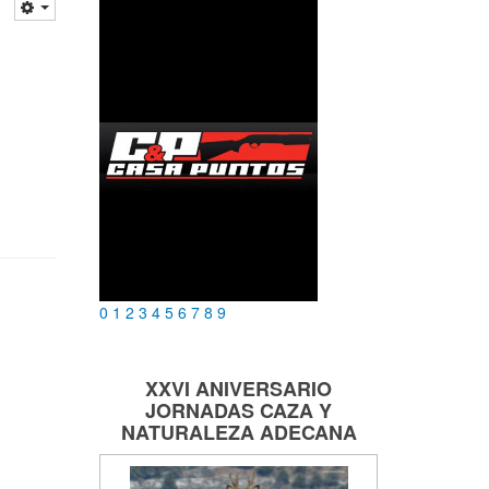
0
1
2
3
4
5
6
7
8
9
XXVI ANIVERSARIO
JORNADAS
CAZA Y
NATURALEZA
ADECANA