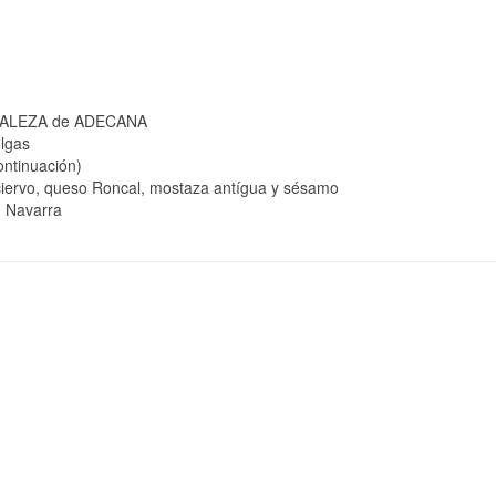
URALEZA de ADECANA
ulgas
ntinuación)
ervo, queso Roncal, mostaza antígua y sésamo
n Navarra