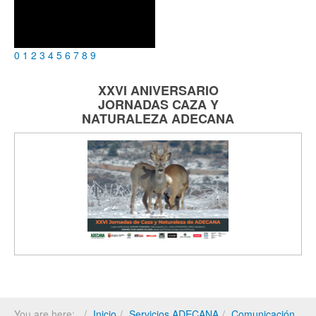
0
1
2
3
4
5
6
7
8
9
XXVI ANIVERSARIO
JORNADAS
CAZA Y
NATURALEZA
ADECANA
You are here:
Inicio
Servicios ADECANA
Comunicación