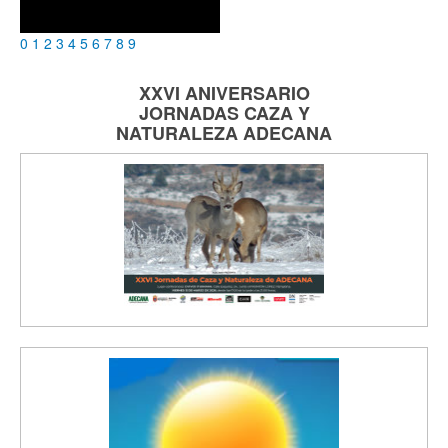
0
1
2
3
4
5
6
7
8
9
XXVI ANIVERSARIO
JORNADAS
CAZA Y
NATURALEZA
ADECANA