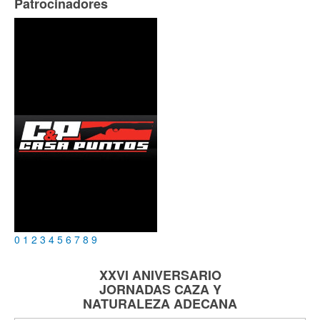
Patrocinadores
0
1
2
3
4
5
6
7
8
9
XXVI ANIVERSARIO
JORNADAS
CAZA Y
NATURALEZA
ADECANA