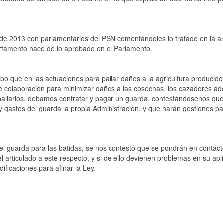
e 2013 con parlamentarios del PSN comentándoles lo tratado en la an
artamento hace de lo aprobado en el Parlamento.
bo que en las actuaciones para paliar daños a la agricultura producido
de colaboración para minimizar daños a las cosechas, los cazadores a
paliarlos, debamos contratar y pagar un guarda, contestándosenos qu
y gastos del guarda la propia Administración, y que harán gestiones p
del guarda para las batidas, se nos contestó que se pondrán en contact
l articulado a este respecto, y si de ello devienen problemas en su apl
ficaciones para afinar la Ley.