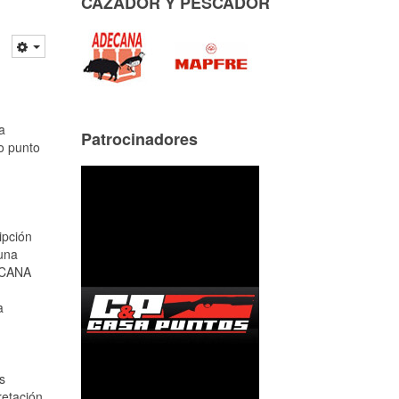
CAZADOR Y PESCADOR
a
Patrocinadores
o punto
ipción
 una
DECANA
a
s
retación