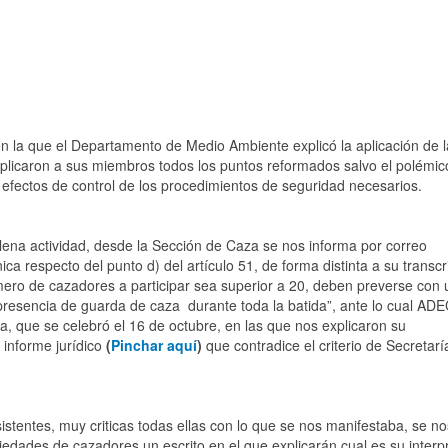
en la que el Departamento de Medio Ambiente explicó la aplicación de l
plicaron a sus miembros todos los puntos reformados salvo el polémic
 a efectos de control de los procedimientos de seguridad necesarios.
lena actividad, desde la Sección de Caza se nos informa por correo
ica respecto del punto d) del artículo 51, de forma distinta a su transcr
número de cazadores a participar sea superior a 20, deben preverse con
presencia de guarda de caza durante toda la batida”, ante lo cual A
a, que se celebró el 16 de octubre, en las que nos explicaron su
 informe jurídico
(
Pinchar aquí
)
que contradice el criterio de Secretarí
sistentes, muy criticas todas ellas con lo que se nos manifestaba, se no
ciedades de cazadores un escrito en el que explicarán cual es su interp