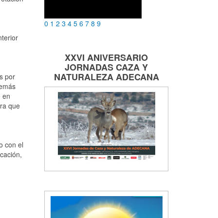
0
1
2
3
4
5
6
7
8
9
terior
XXVI ANIVERSARIO
JORNADAS
CAZA Y
NATURALEZA
ADECANA
s por
demás
e en
ara que
o con el
icación,