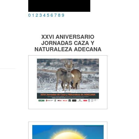
0
1
2
3
4
5
6
7
8
9
XXVI ANIVERSARIO
JORNADAS
CAZA Y
NATURALEZA
ADECANA