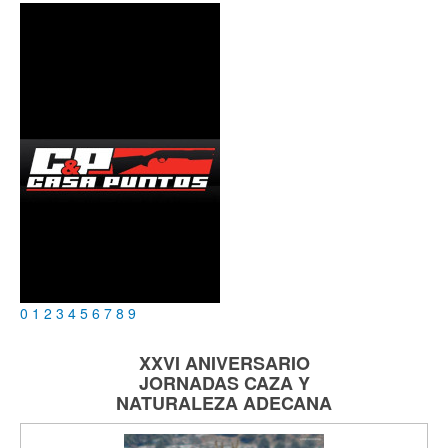
0
1
2
3
4
5
6
7
8
9
XXVI ANIVERSARIO
JORNADAS
CAZA Y
NATURALEZA
ADECANA