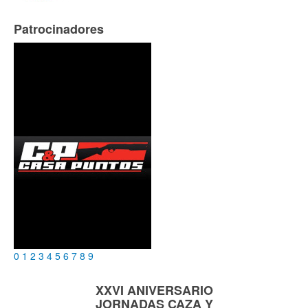
Patrocinadores
0
1
2
3
4
5
6
7
8
9
XXVI ANIVERSARIO
JORNADAS
CAZA Y