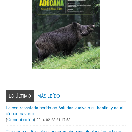
LO ÚLTIMO
MÁS LEÍDO
La osa rescatada herida en Asturias vuelve a su habitat y no al
pirineo navarro
(
Comunicación
)
2014-02-28 21:17:53
Tiroteado en Francia el quebrantahuesos ‘Benigno’ nacido en